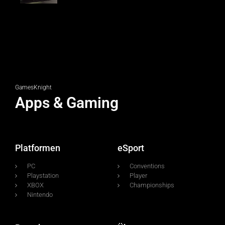
GamesKnight
Apps & Gaming
Platformen
eSport
PC
Conventions
Playstation
Player
XBOX
Championships
Nintendo