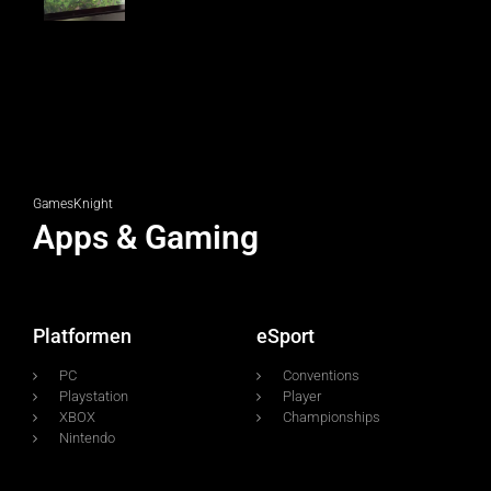
GamesKnight
Apps & Gaming
Platformen
eSport
PC
Conventions
Playstation
Player
XBOX
Championships
Nintendo