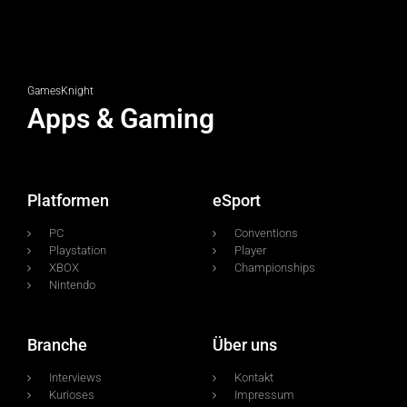
GamesKnight
Apps & Gaming
Platformen
eSport
PC
Conventions
Playstation
Player
XBOX
Championships
Nintendo
Branche
Über uns
Interviews
Kontakt
Kurioses
Impressum