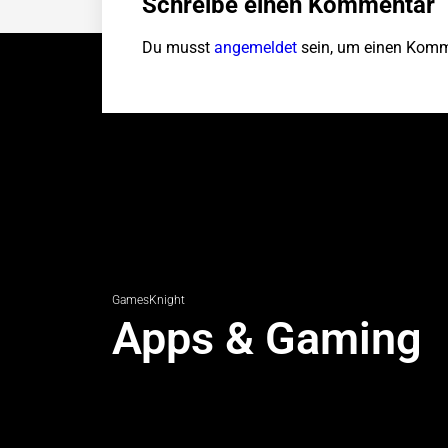
Schreibe einen Kommentar
Du musst
angemeldet
sein, um einen Komm
GamesKnight
Apps & Gaming