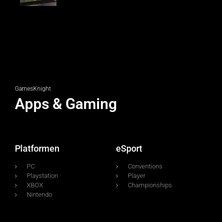
GamesKnight
Apps & Gaming
Platformen
eSport
PC
Conventions
Playstation
Player
XBOX
Championships
Nintendo