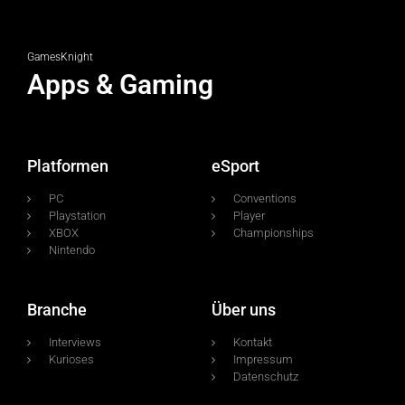
GamesKnight
Apps & Gaming
Platformen
eSport
PC
Conventions
Playstation
Player
XBOX
Championships
Nintendo
Branche
Über uns
Interviews
Kontakt
Kurioses
Impressum
Datenschutz