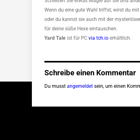
Schießen Sie etwas Magie auf sie und ände
Wenn du eine gute Wahl triffst, wirst du mit
oder du kannst sie auch mit der mysteriös
für deine süße Hexe eintauschen.
Yard Tale
ist für PC
via tch.io
erhältlich.
Schreibe einen Kommentar
Du musst
angemeldet
sein, um einen Komm