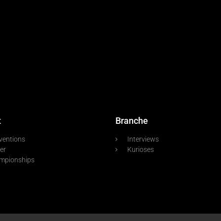
t
Branche
ventions
Interviews
er
Kurioses
mpionships