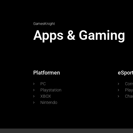
GamesKnight
Apps & Gaming
Platformen
eSpor
PC
Con
Playstation
Play
XBOX
Cha
Nintendo