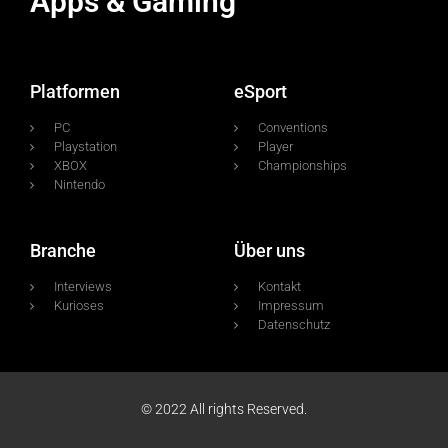
Apps & Gaming
Platformen
eSport
PC
Conventions
Playstation
Player
XBOX
Championships
Nintendo
Branche
Über uns
Interviews
Kontakt
Kurioses
Impressum
Datenschutz
© 2022 All rights Reserved.