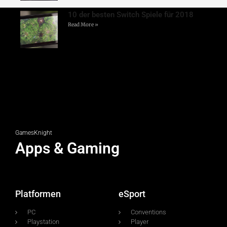
10 der besten Switch Spiele für 2018
Read More »
GamesKnight
Apps & Gaming
Platformen
eSport
PC
Conventions
Playstation
Player