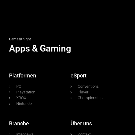
GamesKnight
Apps & Gaming
Platformen
eSport
PC
Conventions
Playstation
Player
XBOX
Championships
Nintendo
Branche
Über uns
Interviews
Kontakt