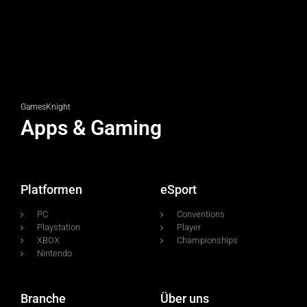
GamesKnight
Apps & Gaming
Platformen
eSport
PC
Conventions
Playstation
Player
XBOX
Championships
Nintendo
Branche
Über uns