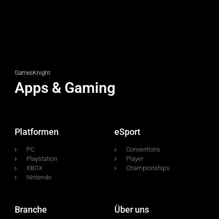
GamesKnight
Apps & Gaming
Platformen
eSport
PC
Conventions
Playstation
Player
XBOX
Championships
Nintendo
Branche
Über uns