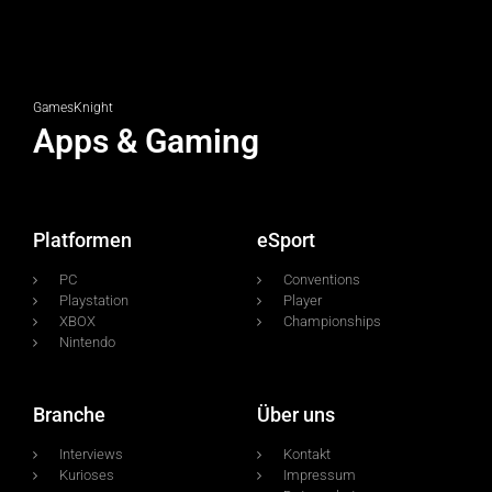
GamesKnight
Apps & Gaming
Platformen
eSport
PC
Conventions
Playstation
Player
XBOX
Championships
Nintendo
Branche
Über uns
Interviews
Kontakt
Kurioses
Impressum