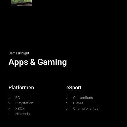
GamesKnight
Apps & Gaming
Platformen
eSport
PC
Conventions
Playstation
Player
XBOX
Championships
Nintendo