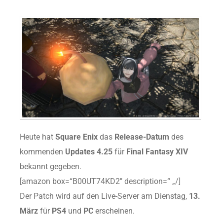
Heute hat
Square Enix
das
Release-Datum
des
kommenden
Updates 4.25
für
Final Fantasy XIV
bekannt gegeben.
[amazon box=“B00UT74KD2″ description=“ „/]
Der Patch wird auf den Live-Server am Dienstag,
13.
März
für
PS4
und
PC
erscheinen.