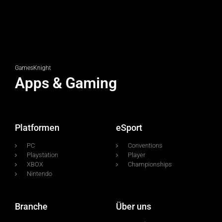
GamesKnight
Apps & Gaming
Platformen
eSport
PC
Conventions
Playstation
Player
XBOX
Championships
Nintendo
Branche
Über uns