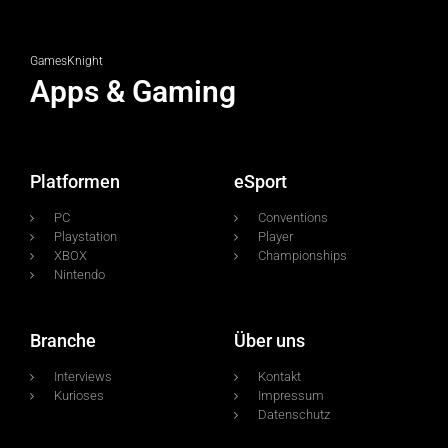
GamesKnight
Apps & Gaming
Platformen
eSport
PC
Conventions
Playstation
Player
XBOX
Championships
Nintendo
Branche
Über uns
Interviews
Kontakt
Kurioses
Impressum
Datenschutz