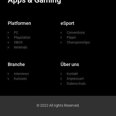
Platformen
eSport
PC
Conventions
Playstation
Player
XBOX
Championships
Nintendo
Branche
Über uns
Interviews
Kontakt
Kurioses
Impressum
Datenschutz
© 2022 All rights Reserved.