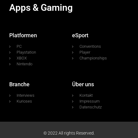
Apps & Gaming
Platformen
eSport
PC
Conventions
Playstation
Player
XBOX
Championships
Nintendo
Branche
Über uns
Interviews
Kontakt
Kurioses
Impressum
Datenschutz
© 2022 All rights Reserved.