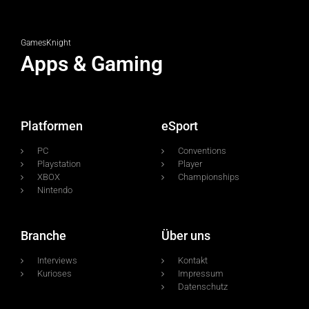
GamesKnight
Apps & Gaming
Platformen
eSport
PC
Conventions
Playstation
Player
XBOX
Championships
Nintendo
Branche
Über uns
Interviews
Kontakt
Kurioses
Impressum
Datenschutz