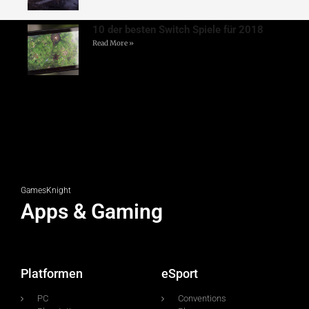
10 der besten Switch Spiele für 2018
Read More »
GamesKnight
Apps & Gaming
Platformen
eSport
PC
Conventions