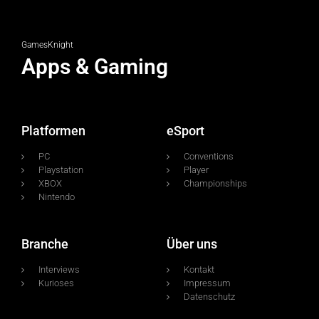
GamesKnight
Apps & Gaming
Platformen
eSport
PC
Conventions
Playstation
Player
XBOX
Championships
Nintendo
Branche
Über uns
Interviews
Kontakt
Kurioses
Impressum
Datenschutz