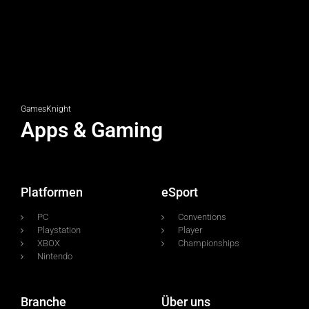
GamesKnight
Apps & Gaming
Platformen
eSport
PC
Conventions
Playstation
Player
XBOX
Championships
Nintendo
Branche
Über uns