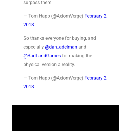
surpass them.
— Tom Happ (@AxiomVerge)
February 2,
2018
So thanks everyone for buying, and
especially
@dan_adelman
and
@BadLandGames
for making the
physical version a reality.
— Tom Happ (@AxiomVerge)
February 2,
2018