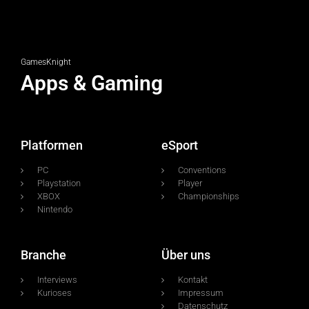
GamesKnight
Apps & Gaming
Platformen
eSport
PC
Conventions
Playstation
Player
XBOX
Championships
Nintendo
Branche
Über uns
Interviews
Kontakt
Kurioses
Impressum
Datenschutz