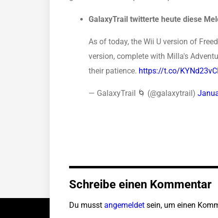
GalaxyTrail twitterte heute diese Me
As of today, the Wii U version of Fre
version, complete with Milla's Adventu
their patience.
https://t.co/KYNd23v
— GalaxyTrail 🌀 (@galaxytrail)
Janua
Schreibe einen Kommentar
Du musst
angemeldet
sein, um einen Komm