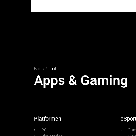
GamesKnight
Apps & Gaming
Platformen
eSpor
PC
Con