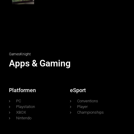
GamesKnight
Apps & Gaming
Platformen
eSport
PC
Conventions
Playstation
Player
XBOX
Championships
Nintendo