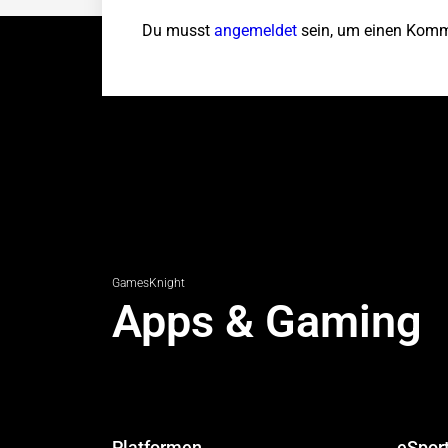
Du musst
angemeldet
sein, um einen Komm
GamesKnight
Apps & Gaming
Platformen
eSpor