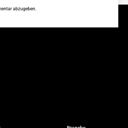
entar abzugeben.
t
Branche