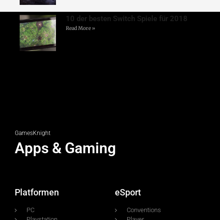
10 der besten Switch Spiele für 2018
Read More »
GamesKnight
Apps & Gaming
Platformen
eSport
PC
Conventions
Playstation
Player