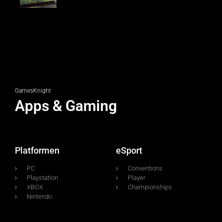
GamesKnight
Apps & Gaming
Platformen
eSport
PC
Conventions
Playstation
Player
XBOX
Championships
Nintendo