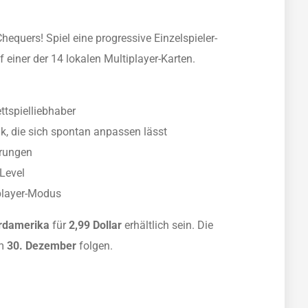
Chequers! Spiel eine progressive Einzelspieler-
einer der 14 lokalen Multiplayer-Karten.
ttspielliebhaber
k, die sich spontan anpassen lässt
erungen
-Level
iplayer-Modus
rdamerika
für
2,99 Dollar
erhältlich sein. Die
am
30. Dezember
folgen.