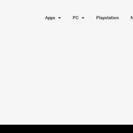
Apps
PC
Playstation
N