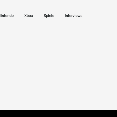
intendo
Xbox
Spiele
Interviews