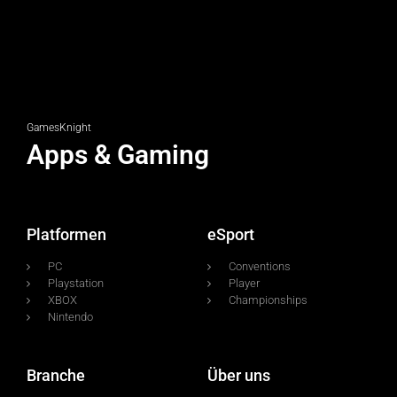
GamesKnight
Apps & Gaming
Platformen
eSport
PC
Conventions
Playstation
Player
XBOX
Championships
Nintendo
Branche
Über uns