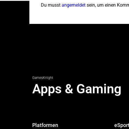
Du musst
angemeldet
sein, um einen Komm
GamesKnight
Apps & Gaming
Platformen
eSpor