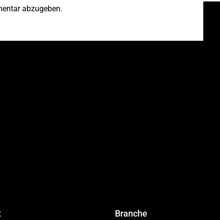
entar abzugeben.
t
Branche