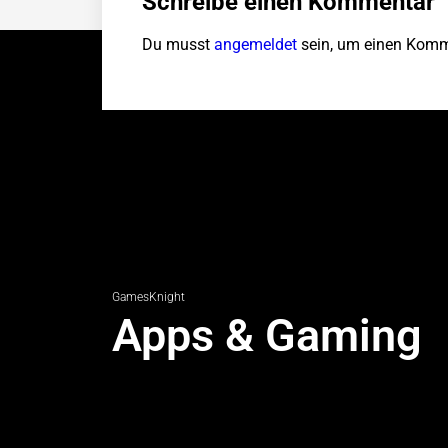
Schreibe einen Kommentar
Du musst
angemeldet
sein, um einen Komm
GamesKnight
Apps & Gaming