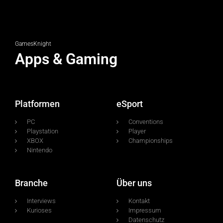
GamesKnight
Apps & Gaming
Platformen
eSport
PC
Conventions
Playstation
Player
XBOX
Championships
Nintendo
Branche
Über uns
Interviews
Kontakt
Kurioses
Impressum
Datenschutz