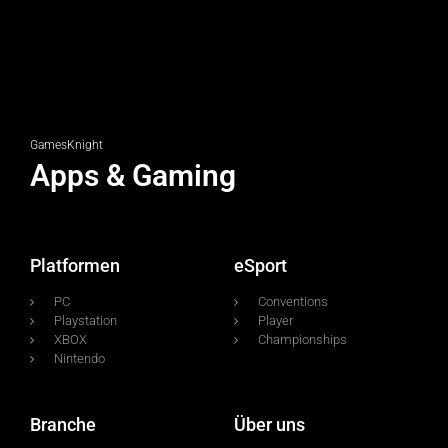
GamesKnight
Apps & Gaming
Platformen
eSport
PC
Conventions
Playstation
Player
XBOX
Championships
Nintendo
Branche
Über uns