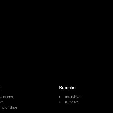
t
Branche
ventions
Interviews
er
Kurioses
mpionships