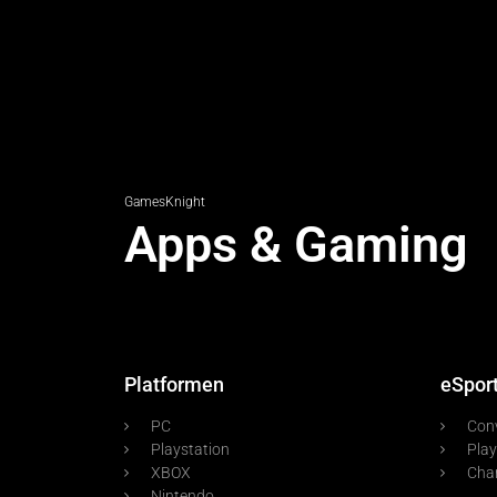
GamesKnight
Apps & Gaming
Platformen
eSpor
PC
Con
Playstation
Play
XBOX
Cha
Nintendo