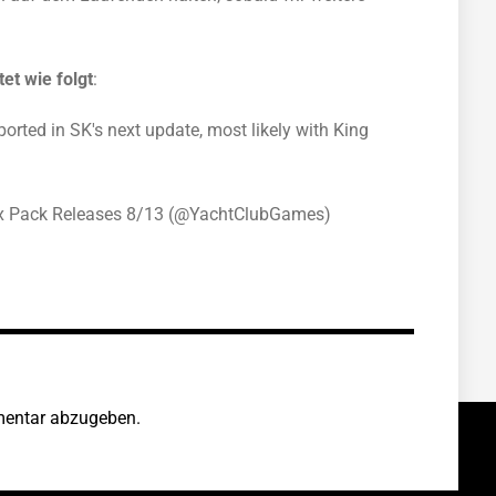
et wie folgt
:
orted in SK's next update, most likely with King
x Pack Releases 8/13 (@YachtClubGames)
entar abzugeben.