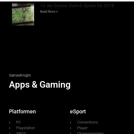
10 der besten Switch Spiele für 2018
Read More »
GamesKnight
Apps & Gaming
Platformen
eSport
PC
Conventions
Playstation
Player
XBOX
Championships