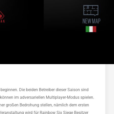
beginnen. Die beiden Betreiber dieser Saison sind
 können im adversariellen Multiplayer-Modus spielen.
ner großen Bedrohung stellen, nämlich dem ersten
Veranstaltung wird für Rainbow Six Siege Besitzer