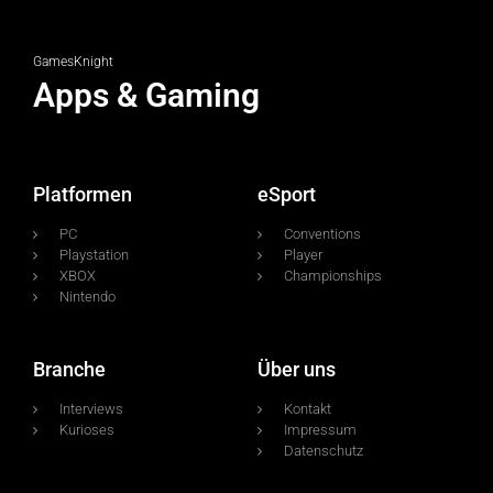
GamesKnight
Apps & Gaming
Platformen
eSport
PC
Conventions
Playstation
Player
XBOX
Championships
Nintendo
Branche
Über uns
Interviews
Kontakt
Kurioses
Impressum
Datenschutz