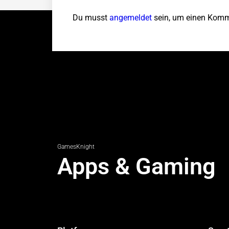
Du musst
angemeldet
sein, um einen Komm
GamesKnight
Apps & Gaming