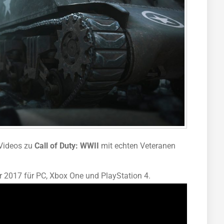
 Videos zu
Call of Duty: WWII
mit echten Veteranen
r 2017 für PC, Xbox One und PlayStation 4.