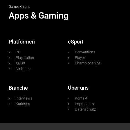
GamesKnight
Apps & Gaming
Platformen
eSport
PC
Conventions
Playstation
Player
XBOX
Championships
Nintendo
Branche
Über uns
Interviews
Kontakt
Kurioses
Impressum
Datenschutz