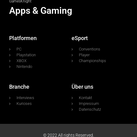
GamesKnight
Apps & Gaming
Platformen
eSport
PC
Conventions
Playstation
Player
XBOX
Championships
Nintendo
Branche
Über uns
Interviews
Kontakt
Kurioses
Impressum
Datenschutz
© 2022 All rights Reserved.