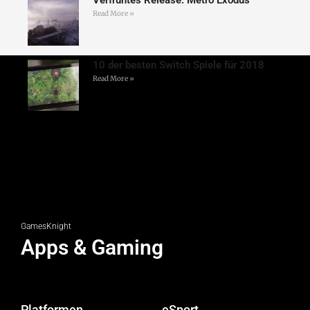
Verfrühtes Release: Metro Exodus
Read More »
10 der besten Switch Spiele für 2018
Read More »
GamesKnight
Apps & Gaming
Platformen
eSport