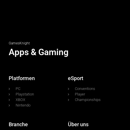
GamesKnight
Apps & Gaming
Platformen
eSport
PC
Conventions
Playstation
Player
XBOX
Championships
Nintendo
Branche
Über uns