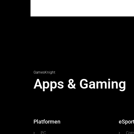
GamesKnight
Apps & Gaming
Platformen
eSpor
PC
Con