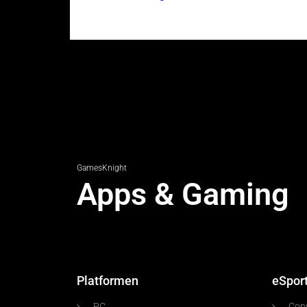
GamesKnight
Apps & Gaming
Platformen
eSpor
PC
Con