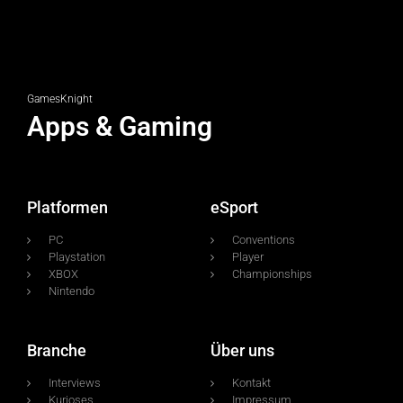
GamesKnight
Apps & Gaming
Platformen
eSport
PC
Conventions
Playstation
Player
XBOX
Championships
Nintendo
Branche
Über uns
Interviews
Kontakt
Kurioses
Impressum