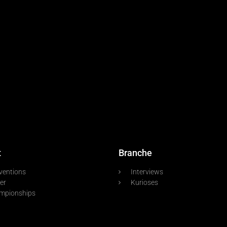
t
Branche
ventions
Interviews
er
Kurioses
mpionships