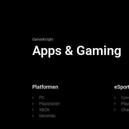
GamesKnight
Apps & Gaming
Platformen
eSpor
PC
Con
Playstation
Play
XBOX
Cha
Nintendo