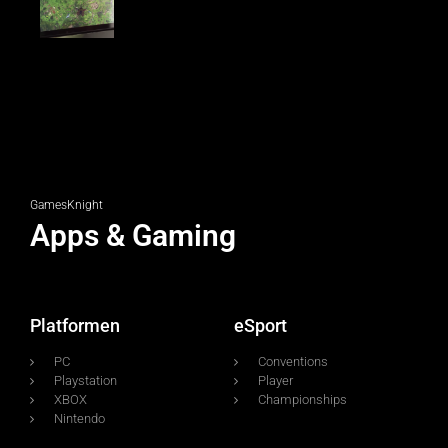
GamesKnight
Apps & Gaming
Platformen
eSport
PC
Conventions
Playstation
Player
XBOX
Championships
Nintendo