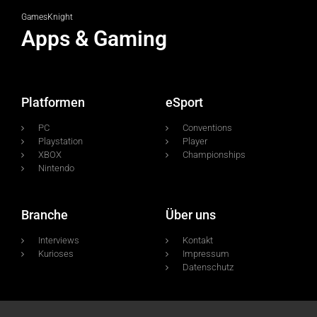
GamesKnight
Apps & Gaming
Platformen
eSport
PC
Conventions
Playstation
Player
XBOX
Championships
Nintendo
Branche
Über uns
Interviews
Kontakt
Kurioses
Impressum
Datenschutz