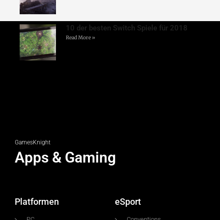
10 der besten Switch Spiele für 2018
Read More »
GamesKnight
Apps & Gaming
Platformen
eSport
PC
Conventions